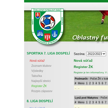
Oblastný futbalový zväz Považská Bystrica
SPORTIKA 7. LIGA DOSPELÍ
Sezóna:
Nová súťaž
Nová súťaž
Zoznam klubov
Register ŽK
Výsledky
Register je len informatívny. 
Tabuľka
Podmanín
- Počet ŽK v kol
Najlepší strelci
#
Meno
1
2
3
4
5
6
7
Register ŽK
..
..
Rozpis zápasov
Lysá pod Makytou
- Počet 
8. LIGA DOSPELÍ
#
Meno
1
2
3
4
5
6
7
..
..