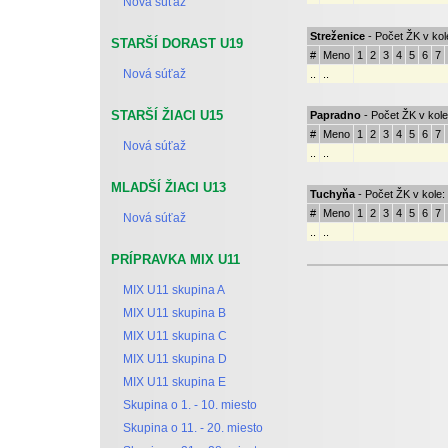
Nová súťaž
Streženice
- Počet ŽK v kol
STARŠÍ DORAST U19
#
Meno
1
2
3
4
5
6
7
Nová súťaž
..
..
STARŠÍ ŽIACI U15
Papradno
- Počet ŽK v kole
#
Meno
1
2
3
4
5
6
7
Nová súťaž
..
..
MLADŠÍ ŽIACI U13
Tuchyňa
- Počet ŽK v kole:
#
Meno
1
2
3
4
5
6
7
Nová súťaž
..
..
PRÍPRAVKA MIX U11
Nová Dubnica
- Počet ŽK v
MIX U11 skupina A
#
Meno
1
2
3
4
5
6
7
..
..
MIX U11 skupina B
MIX U11 skupina C
Dolné Kočkovce
- Počet ŽK
MIX U11 skupina D
#
Meno
1
2
3
4
5
6
7
MIX U11 skupina E
..
..
Skupina o 1. - 10. miesto
Skupina o 11. - 20. miesto
Dohňany
- Počet ŽK v kole: