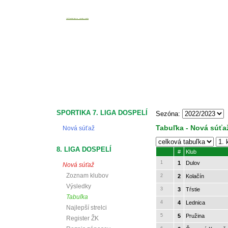
ObFZ Považská Bystrica - výsledky a tabuľky
SPORTIKA 7. LIGA DOSPELÍ
Sezóna:
Tabuľka - Nová súťa
Nová súťaž
8. LIGA DOSPELÍ
#
Klub
1
1
Dulov
Nová súťaž
Zoznam klubov
2
2
Kolačín
Výsledky
3
3
Tŕstie
Tabuľka
4
4
Lednica
Najlepší strelci
5
5
Pružina
Register ŽK