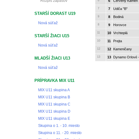
Rozpis zápasov
6
6
Červený Kameň
7
7
Udiča "B"
STARŠÍ DORAST U19
9
8
Bodiná
Nová súťaž
8
9
Horovce
11
10
Vrchteplá
STARŠÍ ŽIACI U15
10
11
Prejta
Nová súťaž
12
12
Kameničany
13
13
Dynamo Orlové -
MLADŠÍ ŽIACI U13
Nová súťaž
PRÍPRAVKA MIX U11
MIX U11 skupina A
MIX U11 skupina B
MIX U11 skupina C
MIX U11 skupina D
MIX U11 skupina E
Skupina o 1. - 10. miesto
Skupina o 11. - 20. miesto