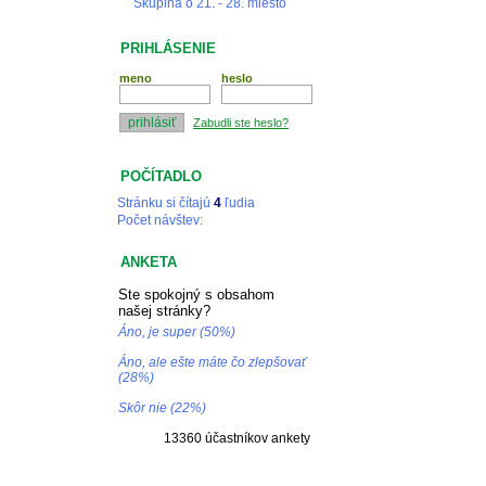
Skupina o 21. - 28. miesto
PRIHLÁSENIE
meno
heslo
Zabudli ste heslo?
POČÍTADLO
Stránku si čítajú
4
ľudia
Počet návštev:
ANKETA
Ste spokojný s obsahom
našej stránky?
Áno, je super (50%)
Áno, ale ešte máte čo zlepšovať
(28%)
Skôr nie (22%)
13360 účastníkov ankety