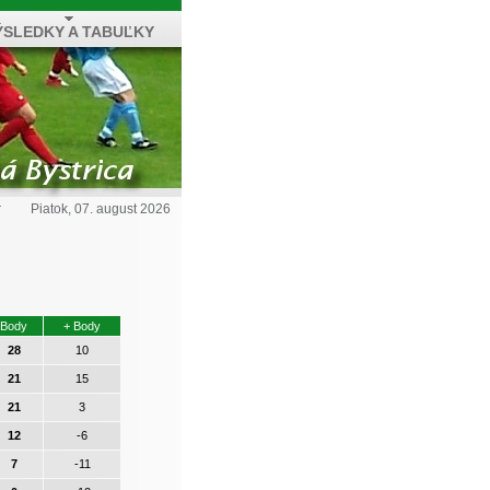
ÝSLEDKY A TABUĽKY
r
Piatok, 07. august 2026
Body
+ Body
28
10
21
15
21
3
12
-6
7
-11