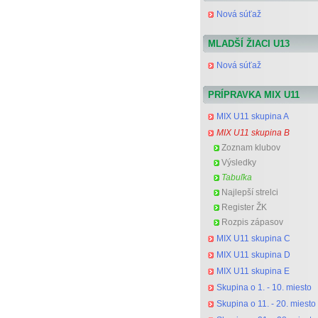
Nová súťaž
MLADŠÍ ŽIACI U13
Nová súťaž
PRÍPRAVKA MIX U11
MIX U11 skupina A
MIX U11 skupina B
Zoznam klubov
Výsledky
Tabuľka
Najlepší strelci
Register ŽK
Rozpis zápasov
MIX U11 skupina C
MIX U11 skupina D
MIX U11 skupina E
Skupina o 1. - 10. miesto
Skupina o 11. - 20. miesto