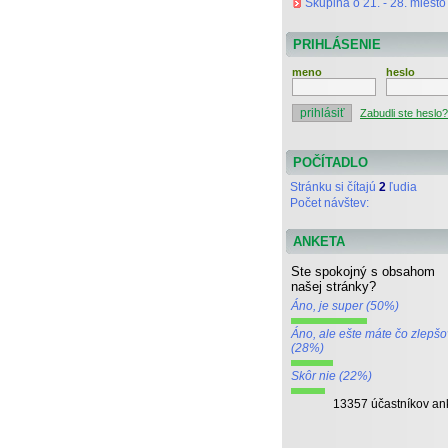
Skupina o 21. - 28. miesto
PRIHLÁSENIE
meno
heslo
Zabudli ste heslo?
POČÍTADLO
Stránku si čítajú
2
ľudia
Počet návštev:
ANKETA
Ste spokojný s obsahom
našej stránky?
Áno, je super (50%)
Áno, ale ešte máte čo zlepšo
(28%)
Skôr nie (22%)
13357 účastníkov an