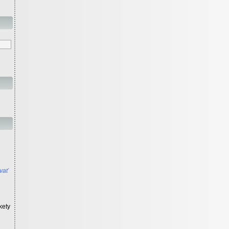
vať
kety