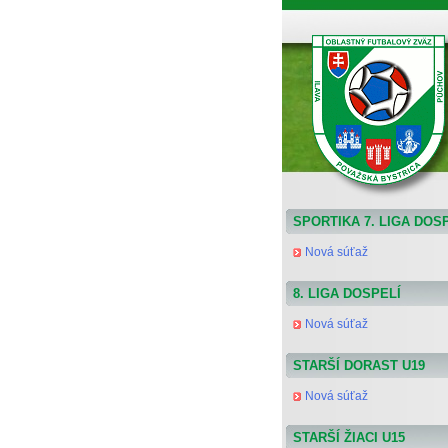
ObFZ Považská Bystrica - výsledky a tabuľky
SPORTIKA 7. LIGA DOS
Nová súťaž
8. LIGA DOSPELÍ
Nová súťaž
STARŠÍ DORAST U19
Nová súťaž
STARŠÍ ŽIACI U15