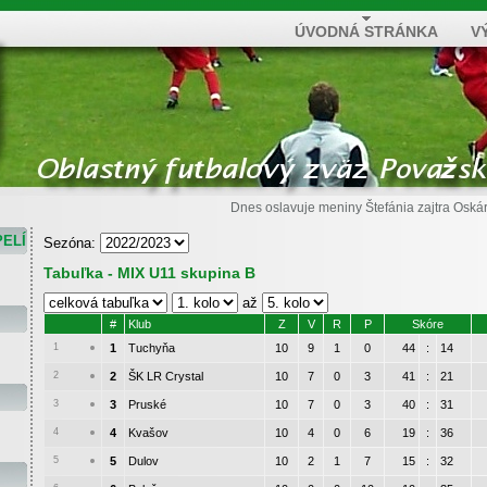
ÚVODNÁ STRÁNKA
V
Dnes oslavuje meniny
Štefánia
zajtra
Oská
PELÍ
Sezóna:
Tabuľka - MIX U11 skupina B
až
#
Klub
Z
V
R
P
Skóre
1
1
Tuchyňa
10
9
1
0
44
:
14
2
2
ŠK LR Crystal
10
7
0
3
41
:
21
3
3
Pruské
10
7
0
3
40
:
31
4
4
Kvašov
10
4
0
6
19
:
36
5
5
Dulov
10
2
1
7
15
:
32