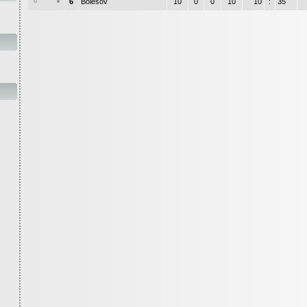
6
6
Bolešov
10
0
0
10
10
:
35