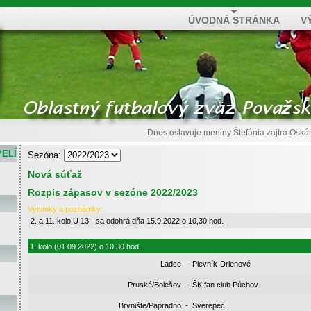
ÚVODNÁ STRÁNKA
V
Dnes oslavuje meniny
Štefánia
zajtra
Oská
PELÍ
Sezóna:
Nová súťaž
Rozpis zápasov v sezóne 2022/2023
Výnimky a poznámky:
2. a 11. kolo U 13 - sa odohrá dňa 15.9.2022 o 10,30 hod.
1. kolo (01.09.2022) o 10.30 hod.
Ladce
-
Plevník-Drienové
Pruské/Bolešov
-
ŠK fan club Púchov
Brvnište/Papradno
-
Sverepec