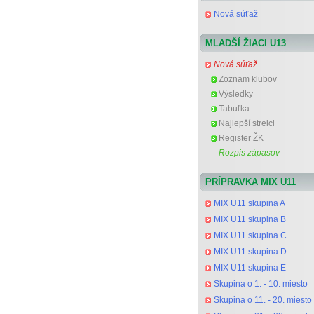
Nová súťaž
MLADŠÍ ŽIACI U13
Nová súťaž
Zoznam klubov
Výsledky
Tabuľka
Najlepší strelci
Register ŽK
Rozpis zápasov
PRÍPRAVKA MIX U11
MIX U11 skupina A
MIX U11 skupina B
MIX U11 skupina C
MIX U11 skupina D
MIX U11 skupina E
Skupina o 1. - 10. miesto
Skupina o 11. - 20. miesto