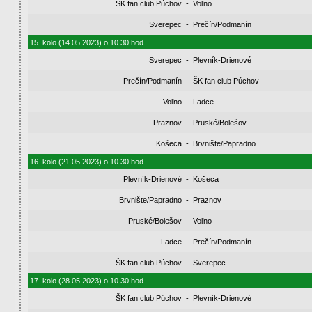
ŠK fan club Púchov
-
Voľno
Sverepec
-
Prečín/Podmanín
15. kolo (14.05.2023) o 10.30 hod.
Sverepec
-
Plevník-Drienové
Prečín/Podmanín
-
ŠK fan club Púchov
Voľno
-
Ladce
Praznov
-
Pruské/Bolešov
Košeca
-
Brvnište/Papradno
16. kolo (21.05.2023) o 10.30 hod.
Plevník-Drienové
-
Košeca
Brvnište/Papradno
-
Praznov
Pruské/Bolešov
-
Voľno
Ladce
-
Prečín/Podmanín
ŠK fan club Púchov
-
Sverepec
17. kolo (28.05.2023) o 10.30 hod.
ŠK fan club Púchov
-
Plevník-Drienové