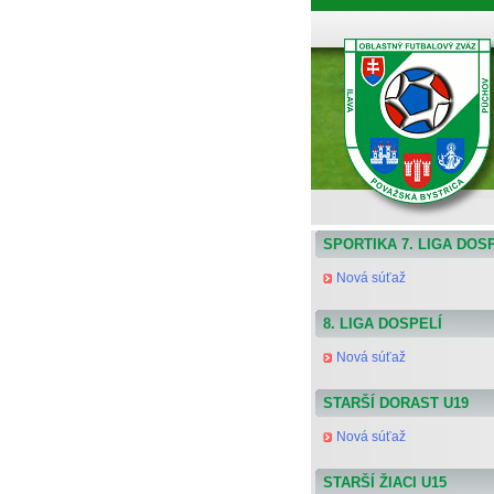
ObFZ Považská Bystrica - výsledky a tabuľky
SPORTIKA 7. LIGA DOS
Nová súťaž
8. LIGA DOSPELÍ
Nová súťaž
STARŠÍ DORAST U19
Nová súťaž
STARŠÍ ŽIACI U15