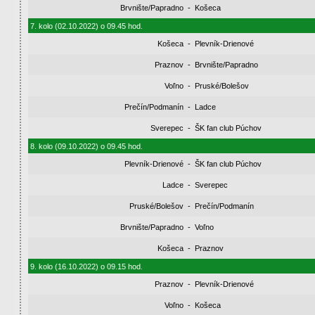
Brvnište/Papradno
-
Košeca
7. kolo (02.10.2022) o 09.45 hod.
Košeca
-
Plevník-Drienové
Praznov
-
Brvnište/Papradno
Voľno
-
Pruské/Bolešov
Prečín/Podmanín
-
Ladce
Sverepec
-
ŠK fan club Púchov
8. kolo (09.10.2022) o 09.45 hod.
Plevník-Drienové
-
ŠK fan club Púchov
Ladce
-
Sverepec
Pruské/Bolešov
-
Prečín/Podmanín
Brvnište/Papradno
-
Voľno
Košeca
-
Praznov
9. kolo (16.10.2022) o 09.15 hod.
Praznov
-
Plevník-Drienové
Voľno
-
Košeca