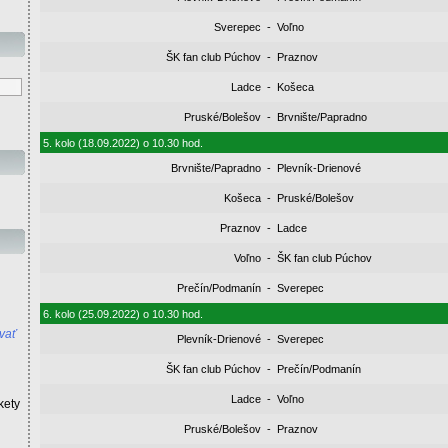
Sverepec
-
Voľno
ŠK fan club Púchov
-
Praznov
Ladce
-
Košeca
Pruské/Bolešov
-
Brvnište/Papradno
5. kolo (18.09.2022) o 10.30 hod.
Brvnište/Papradno
-
Plevník-Drienové
Košeca
-
Pruské/Bolešov
Praznov
-
Ladce
Voľno
-
ŠK fan club Púchov
Prečín/Podmanín
-
Sverepec
6. kolo (25.09.2022) o 10.30 hod.
vať
Plevník-Drienové
-
Sverepec
ŠK fan club Púchov
-
Prečín/Podmanín
Ladce
-
Voľno
kety
Pruské/Bolešov
-
Praznov