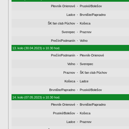
Plevník-Drienové
-
Pruské/Bolešov
Ladce
-
Brvnište/Papradno
ŠK fan club Púchov
-
Košeca
Sverepec
-
Praznov
Prečín/Podmanín
-
Voľno
13. kolo (30.04.2023) o 10.30 hod.
Prečín/Podmanín
-
Plevník-Drienové
Voľno
-
Sverepec
Praznov
-
ŠK fan club Púchov
Košeca
-
Ladce
Brvnište/Papradno
-
Pruské/Bolešov
14. kolo (07.05.2023) o 10.30 hod.
Plevník-Drienové
-
Brvnište/Papradno
Pruské/Bolešov
-
Košeca
Ladce
-
Praznov