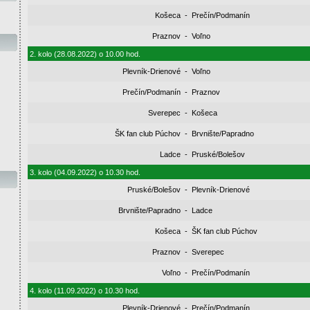
Košeca
-
Prečín/Podmanín
Praznov
-
Voľno
2. kolo (28.08.2022) o 10.00 hod.
Plevník-Drienové
-
Voľno
Prečín/Podmanín
-
Praznov
Sverepec
-
Košeca
ŠK fan club Púchov
-
Brvnište/Papradno
Ladce
-
Pruské/Bolešov
3. kolo (04.09.2022) o 10.30 hod.
Pruské/Bolešov
-
Plevník-Drienové
Brvnište/Papradno
-
Ladce
Košeca
-
ŠK fan club Púchov
Praznov
-
Sverepec
Voľno
-
Prečín/Podmanín
4. kolo (11.09.2022) o 10.30 hod.
Plevník-Drienové
-
Prečín/Podmanín