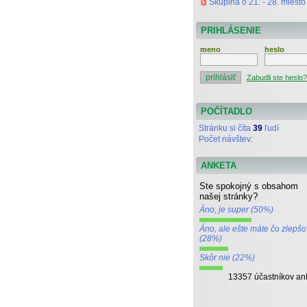
Skupina o 21. - 28. miesto
PRIHLÁSENIE
meno
heslo
Zabudli ste heslo?
POČÍTADLO
Stránku si číta
39
ľudí
Počet návštev:
ANKETA
Ste spokojný s obsahom
našej stránky?
Áno, je super (50%)
Áno, ale ešte máte čo zlepšo
(28%)
Skôr nie (22%)
13357 účastníkov an