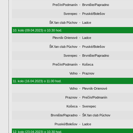
Prečín/Podmanín
-
Brvnište/Papradno
Sverepec
-
Pruské/Bolešov
ŠK fan club Púchov
-
Ladce
10. kolo (09.04.2023) o 10.30 hod.
Plevník-Drienové
-
Ladce
ŠK fan club Púchov
-
Pruské/Bolešov
Sverepec
-
Brvnište/Papradno
Prečín/Podmanín
-
Košeca
Voľno
-
Praznov
11. kolo (16.04.2023) o 11.00 hod.
Voľno
-
Plevník-Drienové
Praznov
-
Prečín/Podmanín
Košeca
-
Sverepec
Brvnište/Papradno
-
ŠK fan club Púchov
Pruské/Bolešov
-
Ladce
12. kolo (23.04.2023) o 10.30 hod.