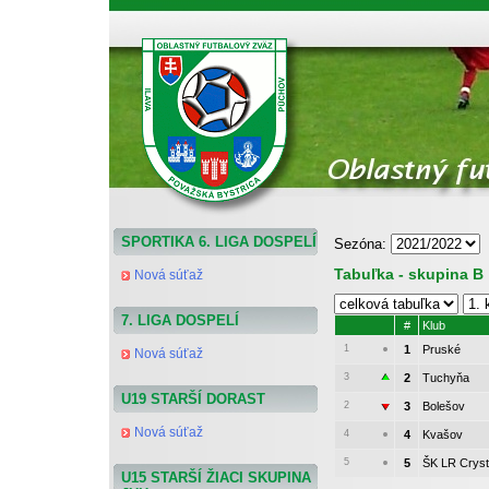
ObFZ Považská Bystrica - výsledky a tabuľky
SPORTIKA 6. LIGA DOSPELÍ
Sezóna:
Tabuľka - skupina B
Nová súťaž
7. LIGA DOSPELÍ
#
Klub
1
1
Pruské
Nová súťaž
3
2
Tuchyňa
U19 STARŠÍ DORAST
2
3
Bolešov
Nová súťaž
4
4
Kvašov
5
5
ŠK LR Cryst
U15 STARŠÍ ŽIACI SKUPINA