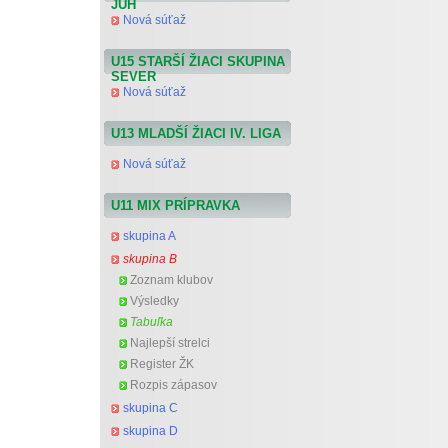
JUH
Nová súťaž
U15 STARŠÍ ŽIACI SKUPINA
SEVER
Nová súťaž
U13 MLADŠÍ ŽIACI IV. LIGA
Nová súťaž
U11 MIX PRÍPRAVKA
skupina A
skupina B
Zoznam klubov
Výsledky
Tabuľka
Najlepší strelci
Register ŽK
Rozpis zápasov
skupina C
skupina D