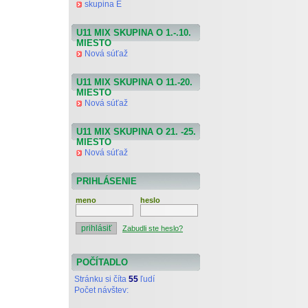
skupina E
U11 MIX SKUPINA O 1.-.10.
MIESTO
Nová súťaž
U11 MIX SKUPINA O 11.-20.
MIESTO
Nová súťaž
U11 MIX SKUPINA O 21. -25.
MIESTO
Nová súťaž
PRIHLÁSENIE
meno
heslo
Zabudli ste heslo?
POČÍTADLO
Stránku si číta
55
ľudí
Počet návštev: