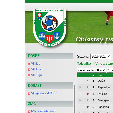
ObFZ Považská Bystrica - výsledky a tabuľky
DOSPELÍ
Sezóna:
Tabuľka - IV.liga sta
VI. liga
VII. liga
VIII. liga
#
Klub
1
1
Udiča
DORAST
3
2
Papradno
VI.liga dorast ObFZ
2
3
Pružina
6
4
Sverepec
ŽIACI
4
5
Jasenica
IV.liga mladší žiaci