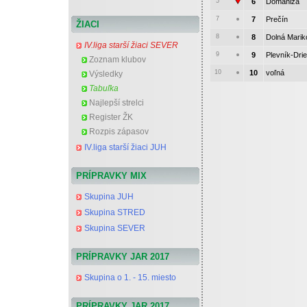
5
6
Domaniža
7
7
Prečín
ŽIACI
8
8
Dolná Marik
IV.liga starší žiaci SEVER
9
9
Plevník-Dri
Zoznam klubov
10
10
voľná
Výsledky
Tabuľka
Najlepší strelci
Register ŽK
Rozpis zápasov
IV.liga starší žiaci JUH
PRÍPRAVKY MIX
Skupina JUH
Skupina STRED
Skupina SEVER
PRÍPRAVKY JAR 2017
Skupina o 1. - 15. miesto
PRÍPRAVKY JAR 2017