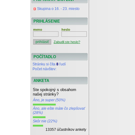
Skupina o 16. - 23. miesto
PRIHLÁSENIE
meno
heslo
Zabudli ste heslo?
POČÍTADLO
Stránku si číta
8
ľudí
Počet návštev:
ANKETA
Ste spokojný s obsahom
našej stránky?
Áno, je super (50%)
Áno, ale ešte máte čo zlepšovať
(28%)
Skôr nie (22%)
13357 účastníkov ankety