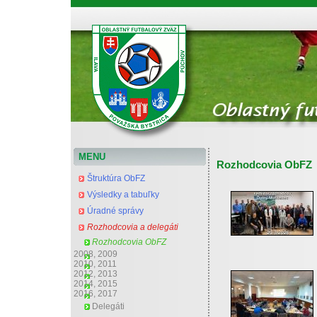
Oblastný futbalový zväz Považská Bystrica
MENU
Rozhodcovia ObFZ
Štruktúra ObFZ
Výsledky a tabuľky
Úradné správy
Rozhodcovia a delegáti
Rozhodcovia ObFZ
2008, 2009
2010, 2011
2012, 2013
2014, 2015
2016, 2017
Delegáti