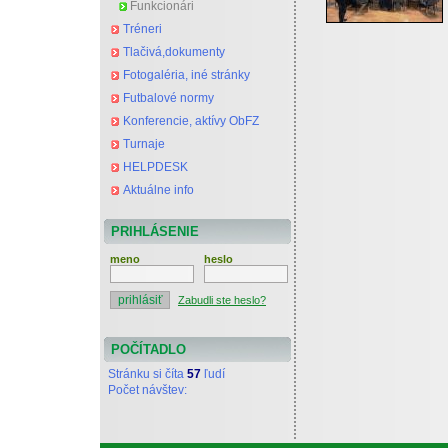
Funkcionári
Tréneri
Tlačivá,dokumenty
Fotogaléria, iné stránky
Futbalové normy
Konferencie, aktívy ObFZ
Turnaje
HELPDESK
Aktuálne info
PRIHLÁSENIE
meno
heslo
Zabudli ste heslo?
POČÍTADLO
Stránku si číta
57
ľudí
Počet návštev: