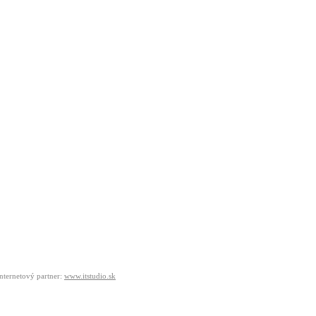
internetový partner:
www.itstudio.sk