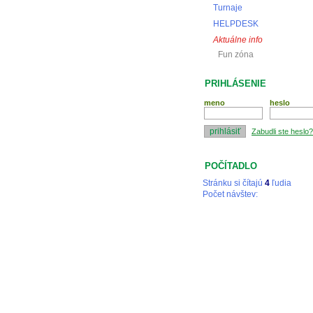
Turnaje
HELPDESK
Aktuálne info
Fun zóna
PRIHLÁSENIE
meno
heslo
Zabudli ste heslo?
POČÍTADLO
Stránku si čítajú
4
ľudia
Počet návštev: