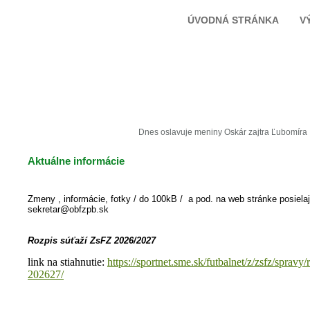
ÚVODNÁ STRÁNKA
V
Dnes oslavuje meniny
Oskár
zajtra
Ľubomíra
Aktuálne informácie
Zmeny , informácie, fotky / do 100kB / a pod. na web stránke posielaj
sekretar@obfzpb.sk
Rozpis súťaží ZsFZ 2026/2027
link na stiahnutie:
https://sportnet.sme.sk/futbalnet/z/zsfz/spravy/
202627/