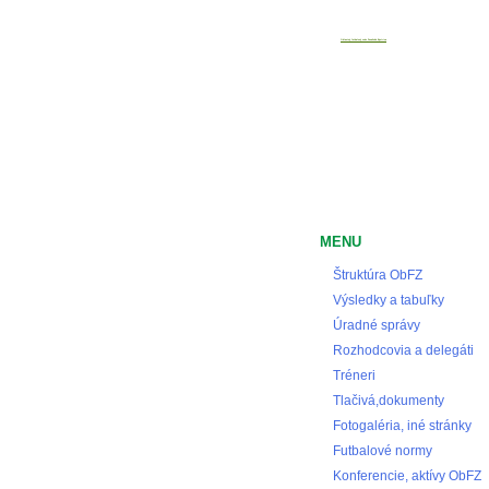
Oblastný futbalový zväz Považská Bystrica
MENU
Štruktúra ObFZ
Výsledky a tabuľky
Úradné správy
Rozhodcovia a delegáti
Tréneri
Tlačivá,dokumenty
Fotogaléria, iné stránky
Futbalové normy
Konferencie, aktívy ObFZ