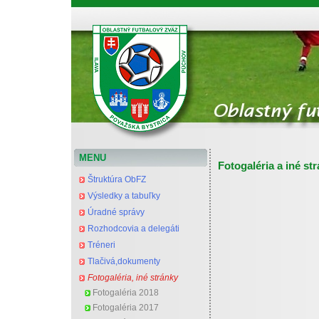
Oblastný futbalový zväz Považská Bystrica
MENU
Fotogaléria a iné st
Štruktúra ObFZ
Výsledky a tabuľky
Úradné správy
Rozhodcovia a delegáti
Tréneri
Tlačivá,dokumenty
Fotogaléria, iné stránky
Fotogaléria 2018
Fotogaléria 2017