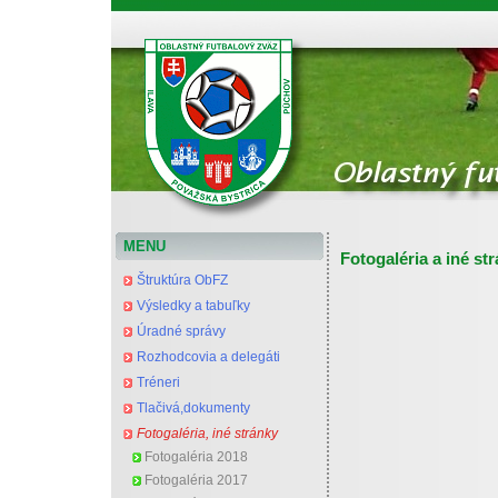
Oblastný futbalový zväz Považská Bystrica
MENU
Fotogaléria a iné st
Štruktúra ObFZ
Výsledky a tabuľky
Úradné správy
Rozhodcovia a delegáti
Tréneri
Tlačivá,dokumenty
Fotogaléria, iné stránky
Fotogaléria 2018
Fotogaléria 2017