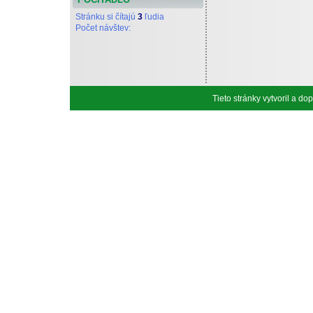
Stránku si čítajú
3
ľudia
Počet návštev:
Tieto stránky vytvoril a d