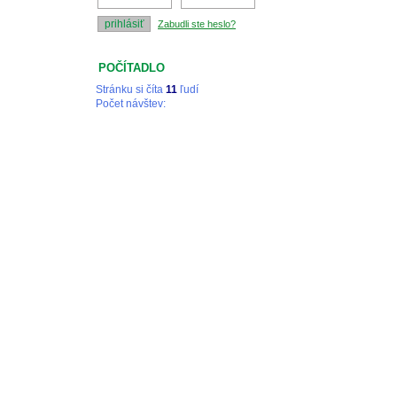
Zabudli ste heslo?
POČÍTADLO
Stránku si číta
11
ľudí
Počet návštev:
Tieto stránky vytvoril a d