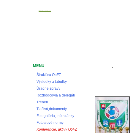
Oblastný futbalový zväz Považská Bystrica
MENU
Štruktúra ObFZ
Výsledky a tabuľky
Úradné správy
Rozhodcovia a delegáti
Tréneri
Tlačivá,dokumenty
Fotogaléria, iné stránky
Futbalové normy
Konferencie, aktívy ObFZ