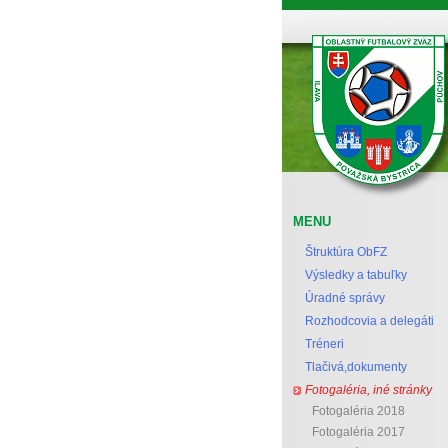
Oblastný futbalový zväz Považská Bystrica
MENU
Štruktúra ObFZ
Výsledky a tabuľky
Úradné správy
Rozhodcovia a delegáti
Tréneri
Tlačivá,dokumenty
Fotogaléria, iné stránky
Fotogaléria 2018
Fotogaléria 2017