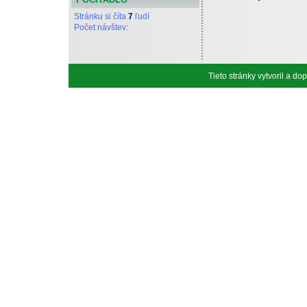
Stránku si číta
7
ľudí
Počet návštev:
Tieto stránky vytvoril a d