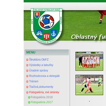
Oblastný futbalový zväz Považská Bystrica
MENU
Štruktúra ObFZ
Výsledky a tabuľky
Úradné správy
Rozhodcovia a delegáti
Tréneri
Tlačivá,dokumenty
Fotogaléria, iné stránky
Fotogaléria 2018
Fotogaléria 2017