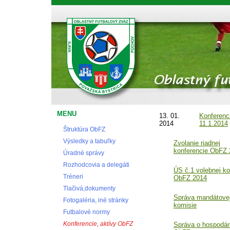
Oblastný futbalový zväz Považská Bystrica
MENU
13. 01.
Konferenc
2014
11.1.2014
Štruktúra ObFZ
Výsledky a tabuľky
Zvolanie riadnej
konferencie ObFZ
Úradné správy
Rozhodcovia a delegáti
ÚS č.1 volebnej k
Tréneri
ObFZ 2014
Tlačivá,dokumenty
Správa mandátove
Fotogaléria, iné stránky
komisie
Futbalové normy
Konferencie, aktívy ObFZ
Správa o hospodár