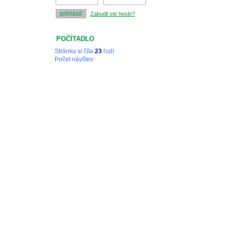
Zabudli ste heslo?
POČÍTADLO
Stránku si číta
23
ľudí
Počet návštev:
Tieto stránky vytvoril a d