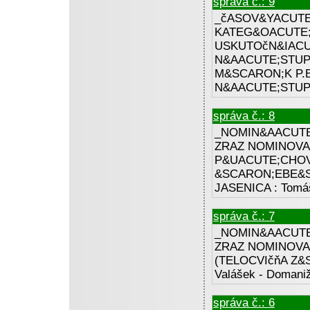
správa č.: 9
_čASOV&YACUTE
KATEG&OACUTE;R
USKUTOčN&IACUT
N&AACUTE;STUP 
M&SCARON;K P.B
N&AACUTE;STUP.
správa č.: 8
_NOMIN&AACUTE
ZRAZ NOMINOVAN
P&UACUTE;CHOV
&SCARON;EBE&SC
JASENICA : Tomáš 
správa č.: 7
_NOMIN&AACUTE;
ZRAZ NOMINOVAN
(TELOCVIčňA Z&SC
Valášek - Domani
správa č.: 6