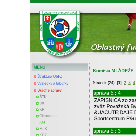
Oblastný futbalový zväz Považská Bystrica
MENU
Komisia MLÁDEŽE
Štruktúra ObFZ
Stránok (24):
[1]
2
3
4
Výsledky a tabuľky
Úradné správy
správa č.: 4
ŠTK
ZÁPISNICA zo zas
DK
zväz Považská B
KR
&UACUTE;DAJE Dát
Obsadenie
Športcentrum P&ua
KM
MaK
správa č.: 3
KDZ