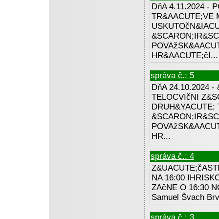
DňA 4.11.2024 -
TR&AACUTE;VE 
USKUTOčN&IACU
&SCARON;IR&SC
POVAžSK&AACUTE
HR&AACUTE;čI...
správa č.: 5
DňA 24.10.2024 
TELOCVIčNI Z&S
DRUH&YACUTE; 
&SCARON;IR&SC
POVAžSK&AACUTE
HR...
správa č.: 4
Z&UACUTE;čAST
NA 16:00 IHRISK
ZAčNE O 16:30 N
Samuel Švach Brvn
správa č.: 3