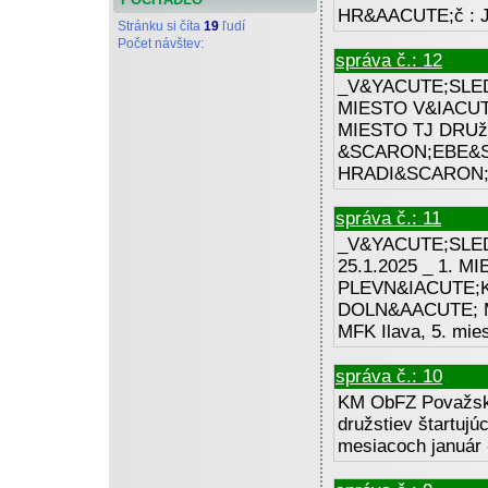
HR&AACUTE;č : 
Stránku si číta
19
ľudí
Počet návštev:
správa č.: 12
_V&YACUTE;SLED
MIESTO V&IACUT
MIESTO TJ DRU
&SCARON;EBE&S
HRADI&SCARON;ťA
správa č.: 11
_V&YACUTE;SLE
25.1.2025 _ 1. 
PLEVN&IACUTE;K
DOLN&AACUTE; M
MFK Ilava, 5. mies
správa č.: 10
KM ObFZ Považská 
družstiev štartujú
mesiacoch január 