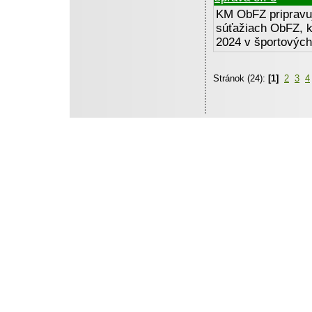
KM ObFZ pripravuje
súťažiach ObFZ, k
2024 v športových
Stránok (24):
[1]
2
3
4
Tieto stránky vytvoril a d