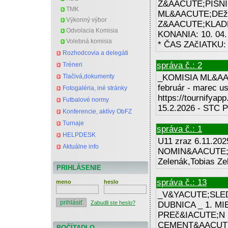
Z&AACUTE;PISNI
TMK
ML&AACUTE;DEžE ---
Výkonný výbor
Z&AACUTE;KLAD
Odvolacia Komisia
KONANIA: 10. 04
Volebná komisia
* ČAS ZAčIATKU: 1
Rozhodcovia a delegáti
správa č.: 2
Tréneri
Tlačivá,dokumenty
_KOMISIA ML&AAC
február - marec u
Fotogaléria, iné stránky
https://tournifyap
Futbalové normy
15.2.2026 - STC P
Konferencie, aktívy ObFZ
Turnaje
správa č.: 1
HELPDESK
U11 zraz 6.11.2025
Aktuálne info
NOMIN&AACUTE;CIA
Zelenák,Tobias Zel
PRIHLÁSENIE
správa č.: 13
meno
heslo
_V&YACUTE;SLED
Zabudli ste heslo?
DUBNICA _ 1. M
PREč&IACUTE;N 
CEMENT&AACUTE
POČÍTADLO