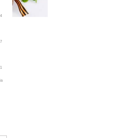
14
17
21
ia