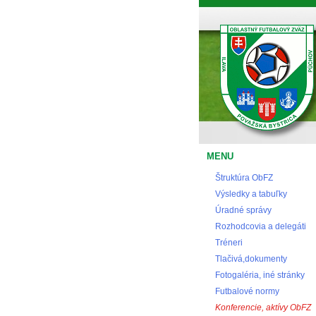
Oblastný futbalový zväz Považská Bystrica
MENU
Štruktúra ObFZ
Výsledky a tabuľky
Úradné správy
Rozhodcovia a delegáti
Tréneri
Tlačivá,dokumenty
Fotogaléria, iné stránky
Futbalové normy
Konferencie, aktívy ObFZ