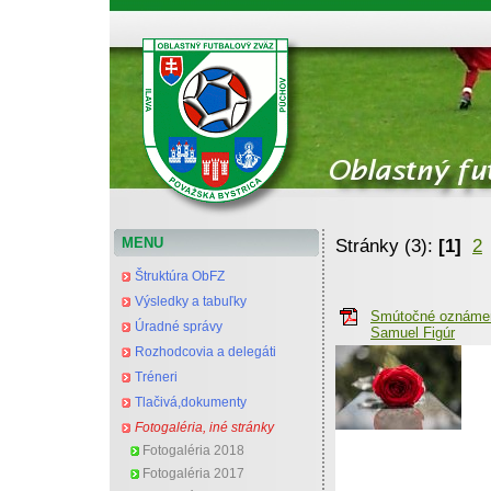
Oblastný futbalový zväz Považská Bystrica
MENU
Stránky (3):
[1]
2
Štruktúra ObFZ
Výsledky a tabuľky
Smútočné oznámen
Úradné správy
Samuel Figúr
Rozhodcovia a delegáti
Tréneri
Tlačivá,dokumenty
ž
Fotogaléria, iné stránky
Fotogaléria 2018
Fotogaléria 2017