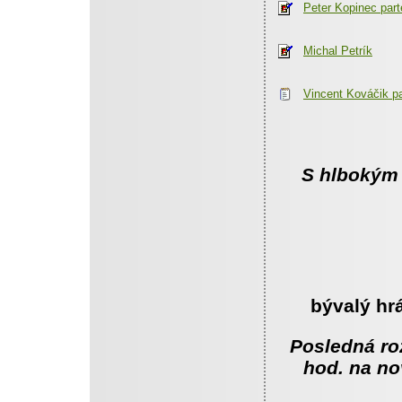
Peter Kopinec part
Michal Petrík
Vincent Kováčik pa
S hlbokým
že nás
bývalý hr
Posledná roz
hod. na no