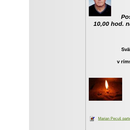
Po
10,00 hod. 
Svätá omša 
v rímskokatol
Marian Pecuš part