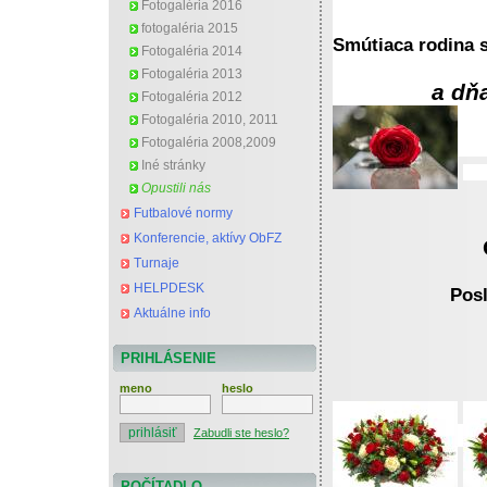
Fotogaléria 2016
fotogaléria 2015
Smútiaca rodina s
Fotogaléria 2014
Fotogaléria 2013
a dň
Fotogaléria 2012
Fotogaléria 2010, 2011
Fotogaléria 2008,2009
Iné stránky
Opustili nás
Futbalové normy
Konferencie, aktívy ObFZ
Turnaje
HELPDESK
Posl
Aktuálne info
PRIHLÁSENIE
meno
heslo
Zabudli ste heslo?
POČÍTADLO