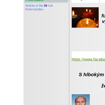
Stránku si číta
16
ľudí
Počet návštev:
f
v
https://www.faceb
S hlbokým
že dňa 5.
fun