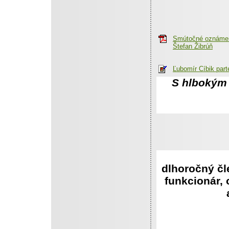
Smútočné oznáme
Štefan Žibrúň
Ľubomír Cíbik part
S hlbokým
že nás
P
dlhoročný čl
funkcionár,