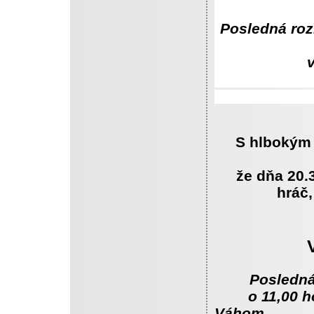
Posledná roz
S hlbokým
že dňa 20.
hráč,
Posledná
o 11,00 hod
Váhom