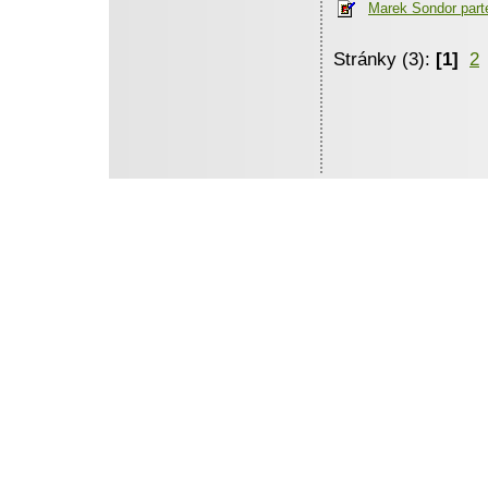
Marek Sondor part
Stránky (3):
[1]
2
Tieto stránky vytvoril a d