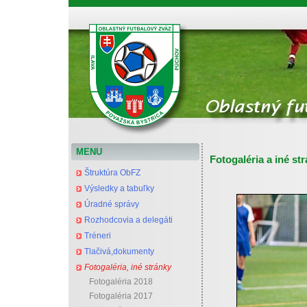
Oblastný futbalový zväz Považská Bystrica
MENU
Fotogaléria a iné st
Štruktúra ObFZ
Výsledky a tabuľky
Úradné správy
Rozhodcovia a delegáti
Tréneri
Tlačivá,dokumenty
Fotogaléria, iné stránky
Fotogaléria 2018
Fotogaléria 2017