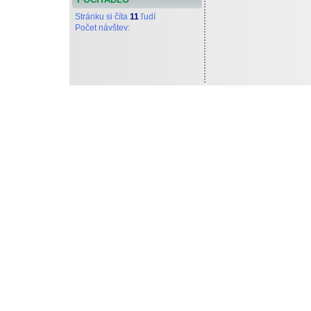
Stránku si číta
11
ľudí
Počet návštev:
Tieto stránky vytvoril a d