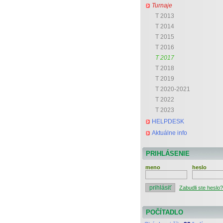
Turnaje
T 2013
T 2014
T 2015
T 2016
T 2017
T 2018
T 2019
T 2020-2021
T 2022
T 2023
HELPDESK
Aktuálne info
PRIHLÁSENIE
meno
heslo
Zabudli ste heslo?
POČÍTADLO