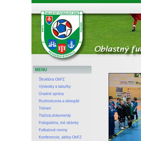
Oblastný futbalový zväz Považská Bystrica
MENU
Štruktúra ObFZ
Výsledky a tabuľky
Úradné správy
Rozhodcovia a delegáti
Tréneri
Tlačivá,dokumenty
Fotogaléria, iné stránky
Futbalové normy
Konferencie, aktívy ObFZ