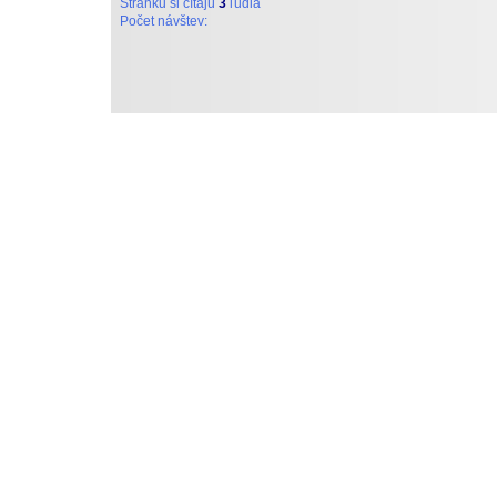
Stránku si čítajú
3
ľudia
Počet návštev:
Tieto stránky vytvoril a d