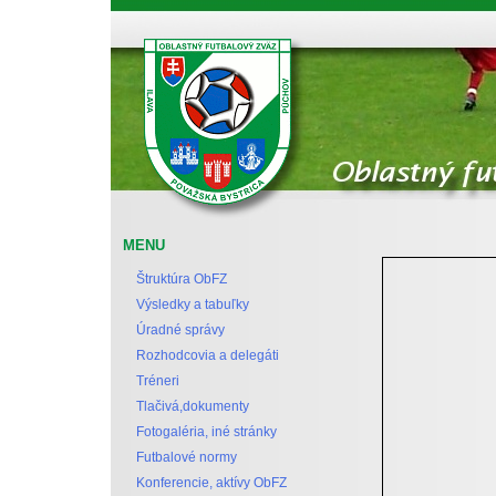
Oblastný futbalový zväz Považská Bystrica
MENU
Štruktúra ObFZ
Výsledky a tabuľky
Úradné správy
Rozhodcovia a delegáti
Tréneri
Tlačivá,dokumenty
Fotogaléria, iné stránky
Futbalové normy
Konferencie, aktívy ObFZ