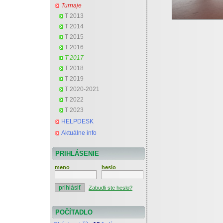
Turnaje
T 2013
T 2014
T 2015
T 2016
T 2017
T 2018
T 2019
T 2020-2021
T 2022
T 2023
HELPDESK
Aktuálne info
PRIHLÁSENIE
meno
heslo
Zabudli ste heslo?
POČÍTADLO