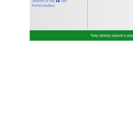
Stránku si číta
18
ľudí
Počet návštev:
Tieto stránky vytvoril a d