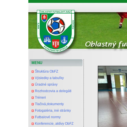
Oblastný futbalový zväz Považská Bystrica
MENU
Štruktúra ObFZ
Výsledky a tabuľky
Úradné správy
Rozhodcovia a delegáti
Tréneri
Tlačivá,dokumenty
Fotogaléria, iné stránky
Futbalové normy
Konferencie, aktívy ObFZ